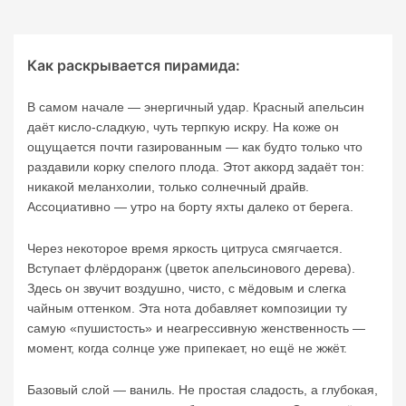
Как раскрывается пирамида:
В самом начале — энергичный удар. Красный апельсин
даёт кисло-сладкую, чуть терпкую искру. На коже он
ощущается почти газированным — как будто только что
раздавили корку спелого плода. Этот аккорд задаёт тон:
никакой меланхолии, только солнечный драйв.
Ассоциативно — утро на борту яхты далеко от берега.
Через некоторое время яркость цитруса смягчается.
Вступает флёрдоранж (цветок апельсинового дерева).
Здесь он звучит воздушно, чисто, с мёдовым и слегка
чайным оттенком. Эта нота добавляет композиции ту
самую «пушистость» и неагрессивную женственность —
момент, когда солнце уже припекает, но ещё не жжёт.
Базовый слой — ваниль. Не простая сладость, а глубокая,