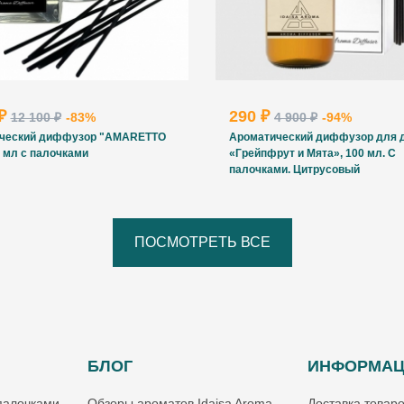
 ₽
290 ₽
12 100 ₽
-83%
4 900 ₽
-94%
ческий диффузор "AMARETTO
Ароматический диффузор для 
 мл с палочками
«Грейпфрут и Мята», 100 мл. С
палочками. Цитрусовый
ПОСМОТРЕТЬ ВСЕ
БЛОГ
ИНФОРМА
палочками
Обзоры ароматов Idaisa Aroma
Доставка товар