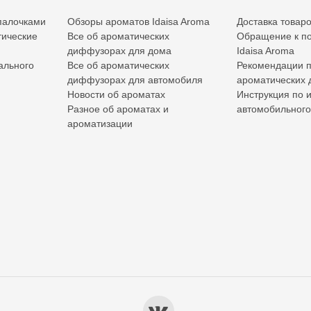
палочками
Обзоры ароматов Idaisa Aroma
Доставка товар
ические
Все об ароматических
Обращение к по
диффузорах для дома
Idaisa Aroma
ального
Все об ароматических
Рекомендации 
диффузорах для автомобиля
ароматических
Новости об ароматах
Инструкция по 
Разное об ароматах и
автомобильног
ароматизации