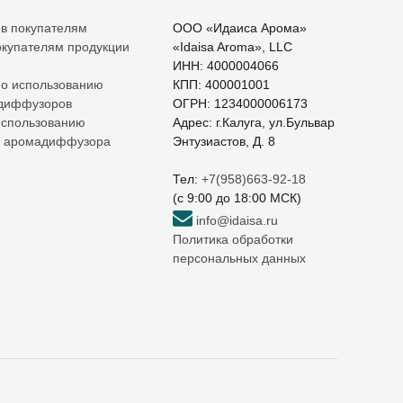
ов покупателям
ООО «Идаиса Арома»
купателям продукции
«Idaisa Aroma», LLC
ИНН: 4000004066
по использованию
КПП: 400001001
 диффузоров
ОГРН: 1234000006173
использованию
Адрес: г.Калуга, ул.Бульвар
о аромадиффузора
Энтузиастов, Д. 8
Тел:
+7(958)663-92-18
(c 9:00 до 18:00 МСК)
info@idaisa.ru
Политика обработки
персональных данных