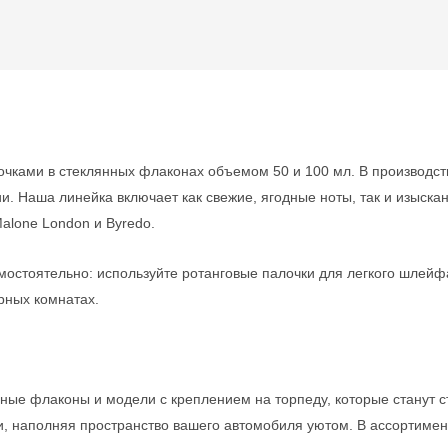
чками в стеклянных флаконах объемом 50 и 100 мл. В производст
ии. Наша линейка включает как свежие, ягодные ноты, так и изыс
alone London и Byredo.
амостоятельно: используйте ротанговые палочки для легкого шле
рных комнатах.
ные флаконы и модели с креплением на торпеду, которые станут 
и, наполняя пространство вашего автомобиля уютом. В ассортимен