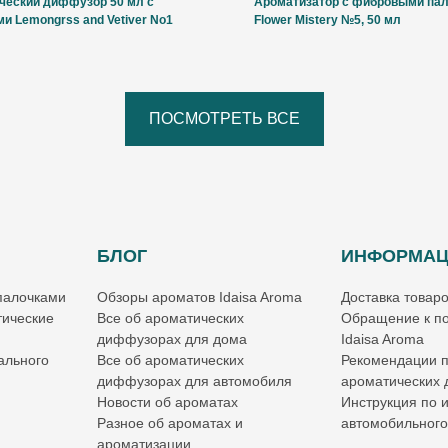
ческий диффузор 50 мл с
Ароматизатор с фибровыми па
и Lemongrss and Vetiver No1
Flower Mistery №5, 50 мл
ПОСМОТРЕТЬ ВСЕ
БЛОГ
ИНФОРМА
палочками
Обзоры ароматов Idaisa Aroma
Доставка товар
ические
Все об ароматических
Обращение к по
диффузорах для дома
Idaisa Aroma
ального
Все об ароматических
Рекомендации 
диффузорах для автомобиля
ароматических
Новости об ароматах
Инструкция по 
Разное об ароматах и
автомобильног
ароматизации