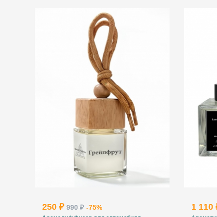
250 ₽
1 110
990 ₽
-75%