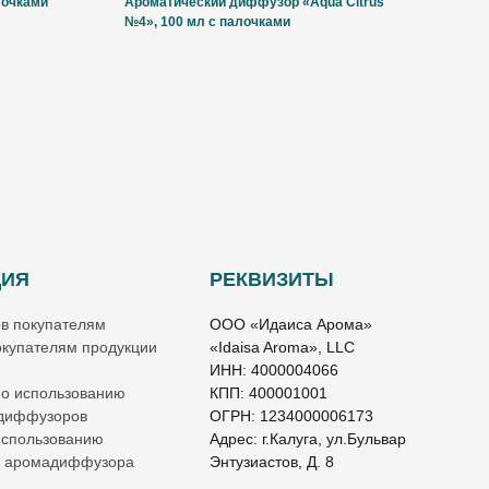
лочками
Ароматический диффузор «Aqua Citrus
№4», 100 мл с палочками
ЦИЯ
РЕКВИЗИТЫ
ов покупателям
ООО «Идаиса Арома»
купателям продукции
«Idaisa Aroma», LLC
ИНН: 4000004066
по использованию
КПП: 400001001
 диффузоров
ОГРН: 1234000006173
использованию
Адрес: г.Калуга, ул.Бульвар
о аромадиффузора
Энтузиастов, Д. 8