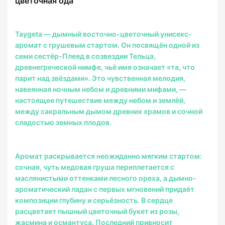
цветочная ода
Taygeta — дымный восточно-цветочный унисекс-
аромат с грушевым стартом. Он посвящён одной из
семи сестёр-Плеяд в созвездии Тельца,
древнегреческой нимфе, чьё имя означает «та, что
парит над звёздами». Это чувственная мелодия,
навеянная ночным небом и древними мифами, —
настоящее путешествие между небом и землёй,
между сакральным дымом древних храмов и сочной
сладостью земных плодов.
Аромат раскрывается неожиданно мягким стартом:
сочная, чуть медовая груша переплетается с
маслянистыми оттенками лесного ореха, а дымно-
ароматический ладан с первых мгновений придаёт
композиции глубину и серьёзность. В сердце
расцветает пышный цветочный букет из розы,
жасмина и османтуса. Последний привносит