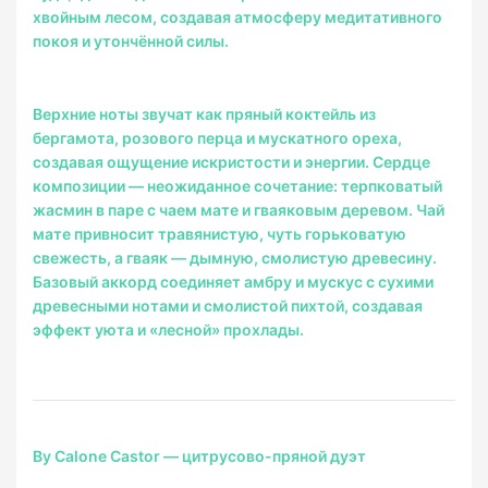
хвойным лесом, создавая атмосферу медитативного
покоя и утончённой силы.
Верхние ноты звучат как пряный коктейль из
бергамота, розового перца и мускатного ореха,
создавая ощущение искристости и энергии. Сердце
композиции — неожиданное сочетание: терпковатый
жасмин в паре с чаем мате и гваяковым деревом. Чай
мате привносит травянистую, чуть горьковатую
свежесть, а гваяк — дымную, смолистую древесину.
Базовый аккорд соединяет амбру и мускус с сухими
древесными нотами и смолистой пихтой, создавая
эффект уюта и «лесной» прохлады.
By Calone Castor — цитрусово-пряной дуэт