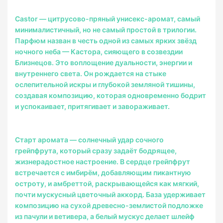
Castor — цитрусово-пряный унисекс-аромат, самый
минималистичный, но не самый простой в трилогии.
Парфюм назван в честь одной из самых ярких звёзд
ночного неба — Кастора, сияющего в созвездии
Близнецов. Это воплощение дуальности, энергии и
ВВЕДИТЕ И НАЖМИТЕ ENTER
внутреннего света. Он рождается на стыке
ослепительной искры и глубокой земляной тишины,
создавая композицию, которая одновременно бодрит
и успокаивает, притягивает и завораживает.
Старт аромата — солнечный удар сочного
грейпфрута, который сразу задаёт бодрящее,
жизнерадостное настроение. В сердце грейпфрут
встречается с имбирём, добавляющим пикантную
остроту, и амбреттой, раскрывающейся как мягкий,
почти мускусный цветочный аккорд. База удерживает
композицию на сухой древесно-землистой подложке
из пачули и ветивера, а белый мускус делает шлейф