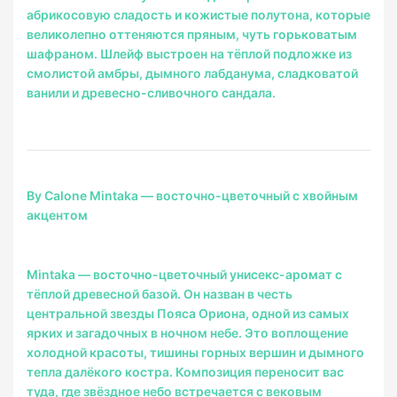
абрикосовую сладость и кожистые полутона, которые
великолепно оттеняются пряным, чуть горьковатым
шафраном. Шлейф выстроен на тёплой подложке из
смолистой амбры, дымного лабданума, сладковатой
ванили и древесно-сливочного сандала.
By Calone Mintaka — восточно-цветочный с хвойным
акцентом
Mintaka — восточно-цветочный унисекс-аромат с
тёплой древесной базой. Он назван в честь
центральной звезды Пояса Ориона, одной из самых
ярких и загадочных в ночном небе. Это воплощение
холодной красоты, тишины горных вершин и дымного
тепла далёкого костра. Композиция переносит вас
туда, где звёздное небо встречается с вековым