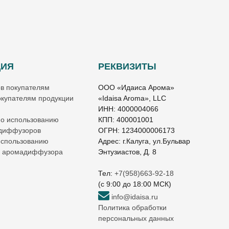
ЦИЯ
РЕКВИЗИТЫ
ов покупателям
ООО «Идаиса Арома»
купателям продукции
«Idaisa Aroma», LLC
ИНН: 4000004066
по использованию
КПП: 400001001
 диффузоров
ОГРН: 1234000006173
использованию
Адрес: г.Калуга, ул.Бульвар
о аромадиффузора
Энтузиастов, Д. 8
Тел:
+7(958)663-92-18
(c 9:00 до 18:00 МСК)
info@idaisa.ru
Политика обработки
персональных данных