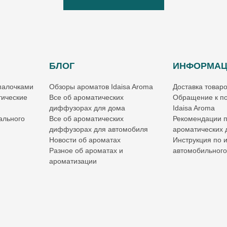
БЛОГ
ИНФОРМА
палочками
Обзоры ароматов Idaisa Aroma
Доставка товар
ические
Все об ароматических
Обращение к по
диффузорах для дома
Idaisa Aroma
ального
Все об ароматических
Рекомендации 
диффузорах для автомобиля
ароматических
Новости об ароматах
Инструкция по 
Разное об ароматах и
автомобильног
ароматизации