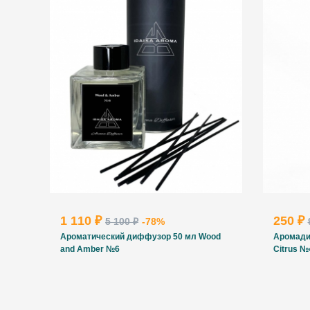
1 110 ₽
250 ₽
5 100 ₽
-78%
Ароматический диффузор 50 мл Wood
Аромади
and Amber №6
Citrus №