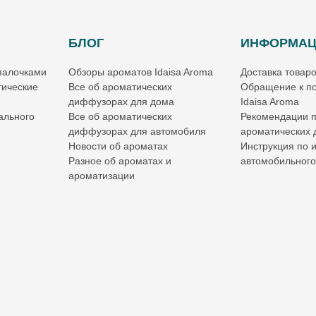
БЛОГ
ИНФОРМА
палочками
Обзоры ароматов Idaisa Aroma
Доставка товар
ические
Все об ароматических
Обращение к по
диффузорах для дома
Idaisa Aroma
ального
Все об ароматических
Рекомендации 
диффузорах для автомобиля
ароматических
Новости об ароматах
Инструкция по 
Разное об ароматах и
автомобильног
ароматизации