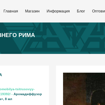
Главная
Магазин
Информация
Блог
Оптови
ВНЕГО РИМА
А
omobilya-tsitrusovyy-
219392/ -
Аромадиффузор
», 8 мл