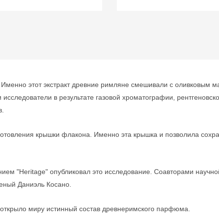
 Именно этот экстракт древние римляне смешивали с оливковым ма
и исследователи в результате газовой хроматографии, рентгеновс
в.
готовления крышки флакона. Именно эта крышка и позволила сохр
ием "Heritage" опубликовал это исследование. Соавторами научно
еный Даниэль Косано.
о открыло миру истинный состав древнеримского парфюма.