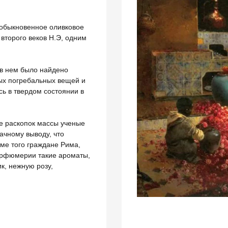
 обыкновенное оливковое
второго веков Н.Э, одним
 в нем было найдено
ых погребальных вещей и
ь в твердом состоянии в
те раскопок массы ученые
ачному выводу, что
ме того граждане Рима,
парфюмерии такие ароматы,
к, нежную розу,