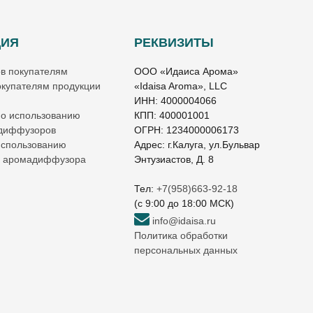
ЦИЯ
РЕКВИЗИТЫ
ов покупателям
ООО «Идаиса Арома»
купателям продукции
«Idaisa Aroma», LLC
ИНН: 4000004066
по использованию
КПП: 400001001
 диффузоров
ОГРН: 1234000006173
использованию
Адрес: г.Калуга, ул.Бульвар
о аромадиффузора
Энтузиастов, Д. 8
Тел:
+7(958)663-92-18
(c 9:00 до 18:00 МСК)
info@idaisa.ru
Политика обработки
персональных данных