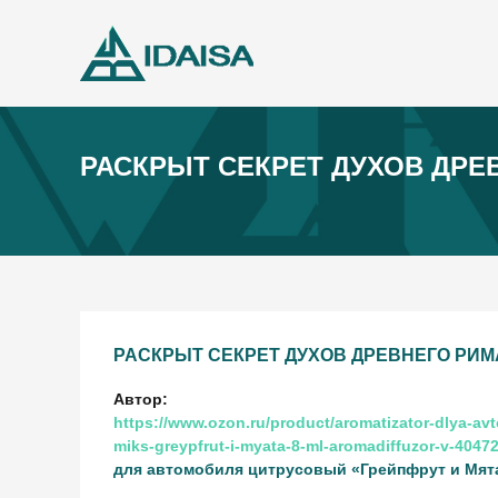
РАСКРЫТ СЕКРЕТ ДУХОВ ДРЕ
РАСКРЫТ СЕКРЕТ ДУХОВ ДРЕВНЕГО РИМ
Автор:
https://www.ozon.ru/product/aromatizator-dlya-avt
miks-greypfrut-i-myata-8-ml-aromadiffuzor-v-4047
для автомобиля цитрусовый «Грейпфрут и Мята