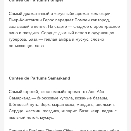
Contes de Parfums Pompei
Самый драматичный и «вкусный» аромат коллекции.
Пьер-Константин Герос передаёт Помпеи как город,
застывший в пепле. На старте — сладкое старое красное
вино и гвоздика. Сердце: дымный пепел и одуряющая
тубероза. База — тёплая амбра и мускус, словно
остывающая лава.
Contes de Parfums Samarkand
Самый строгий, «костюмный» аромат от Ане Айо.
Самарканд — бирюзовые купола, кожаные базары,
Шёлковый путь. Верх: сырая кожа, миндаль, апельсин.
Сердце: жасмин, гвоздика, кипарис. База: кедр, ладан с
ВВЕДИТЕ И НАЖМИТЕ ENTER
пыльной нотой, мускус.
Contes de Parfums Timeless Cities — это не просто набор