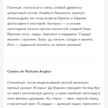
Плотный, статусный и очень стойкий древесно-
цитрусовый состав. Альберто Морильяс трактует
Александрию как точку встречи Европы и Африки,
философии и мистерий. Контраст — в основе:
прохладное начало против смолистой сладкой базы.
Верхние ноты: ладан, бергамот и кардамон. Сердце:
жасмин с пралине. База: уд, пачули, сандал и ваниль.
Итог — ладанный коктейль на закате империи.
Contes de Parfums Angkor
Спокойный, почти медитативный лесной ванильно-
пряный аромат. Флорент Ди Марино передаёт Ангкор-Ват
не через тропическую духоту, а через хвойную прохладу в
тени вековых деревьев. На старте — хвоя, чёрный перец
и мускатный орех. В сердце — дымный ладан, магнолия с