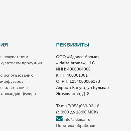
ЦИЯ
РЕКВИЗИТЫ
ов покупателям
ООО «Идаиса Арома»
купателям продукции
«Idaisa Aroma», LLC
ИНН: 4000004066
по использованию
КПП: 400001001
 диффузоров
ОГРН: 1234000006173
использованию
Адрес: г.Калуга, ул.Бульвар
о аромадиффузора
Энтузиастов, Д. 8
Тел:
+7(958)663-92-18
(c 9:00 до 18:00 МСК)
info@idaisa.ru
Политика обработки