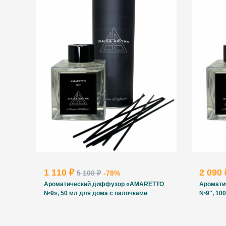
1 110 ₽
2 090
5 100 ₽
-78%
Ароматический диффузор «AMARETTO
Аромати
№9», 50 мл для дома с палочками
№9", 100