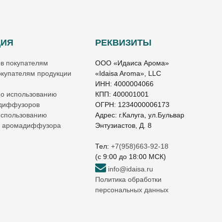
ЦИЯ
РЕКВИЗИТЫ
ов покупателям
ООО «Идаиса Арома»
купателям продукции
«Idaisa Aroma», LLC
ИНН: 4000004066
по использованию
КПП: 400001001
 диффузоров
ОГРН: 1234000006173
использованию
Адрес: г.Калуга, ул.Бульвар
о аромадиффузора
Энтузиастов, Д. 8
Тел:
+7(958)663-92-18
(c 9:00 до 18:00 МСК)
info@idaisa.ru
Политика обработки
персональных данных