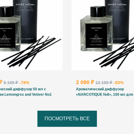
 ₽
2 090 ₽
5 100 ₽
-78%
12 100 ₽
-83%
ческий диффузор 50 мл с
Ароматический диффузор
и Lemongrss and Vetiver No1
«NARCOTIQUE №8», 100 мл для
ПОСМОТРЕТЬ ВСЕ