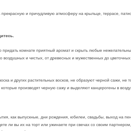
 прекрасную и причудливую атмосферу на крыльце, террасе, патио 
дитесь.
 придать комнате приятный аромат и скрыть любые нежелательные
о воздушных и чистых, от древесных и мужественных до цветочных 
 воска и других растительных восков, не образуют черной сажи, не 
 которые производят черную сажу и выделяют канцерогены в возду
ВВЕДИТЕ И НАЖМИТЕ ENTER
тия, как выпускные, дни рождения, юбилеи, свадьбы, выход на пе
дете ли вы их на торт или ужинаете при свечах со своим партнеро