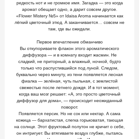
редкость нот и не громкое имя. Загадка — это когда
аромат обещает одно, а дарит совсем другое.
«Flower Mistery №5» от Idaisa Aroma начинается как
лёгкий цветочный этюд. А заканчивается… совсем не
там, где вы ожидали.
Первое впечатление обманчиво
Вы откупориваете флакон этого ароматического
диффузора — и в комнату входит жасмин. Не
сладкий, не приторный, а влажный, ночной, будто
только что распустившийся под луной. Следом,
буквально через минуту, из тени появляется лесная
фиалка — зелёная, чуть пыльная, с землистой
свежестью после летнего дождя. И в тот момент,
когда ваш мозг решает: «А, это просто цветочный
диффузор для дома», — происходит неожиданный
поворот.
Появляется персик. Но не сок или нектар. А сама
кожица — бархатистая, слегка горьковатая, тающая
на солнце. Этот фруктовый полутон не кричит о себе,
он интригует. Вы втягиваете воздух глубже, пытаясь