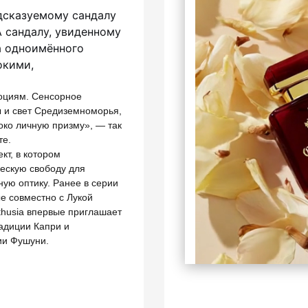
дсказуемому сандалу
 сандалу, увиденному
а одноимённого
окими,
моциям. Сенсорное
ы и свет Средиземноморья,
око личную призму», — так
те.
кт, в котором
ескую свободу для
ую оптику. Ранее в серии
ные совместно с Лукой
thusia впервые приглашает
радиции Капри и
ии Фушуни.