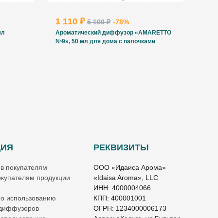
1 110 ₽
5 100 ₽
-78%
мл
Ароматический диффузор «AMARETTO
№9», 50 мл для дома с палочками
ЦИЯ
РЕКВИЗИТЫ
ов покупателям
ООО «Идаиса Арома»
купателям продукции
«Idaisa Aroma», LLC
ИНН: 4000004066
по использованию
КПП: 400001001
 диффузоров
ОГРН: 1234000006173