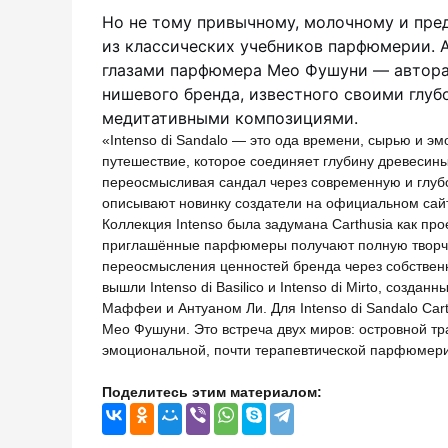
Но не тому привычному, молочному и пре
из классических учебников парфюмерии. А
глазами парфюмера Мео Фушуни — автор
нишевого бренда, известного своими глуб
медитативными композициями.
«Intenso di Sandalo — это ода времени, сырью и э
путешествие, которое соединяет глубину древесин
переосмысливая сандал через современную и глуб
описывают новинку создатели на официальном сай
Коллекция Intenso была задумана Carthusia как прое
приглашённые парфюмеры получают полную творч
переосмысления ценностей бренда через собственн
вышли Intenso di Basilico и Intenso di Mirto, создан
Маффеи и Антуаном Ли. Для Intenso di Sandalo Car
Мео Фушуни. Это встреча двух миров: островной т
эмоциональной, почти терапевтической парфюмер
Поделитесь этим материалом: