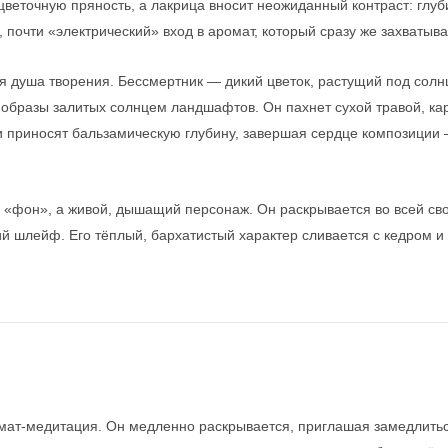
веточную пряность, а лакрица вносит неожиданный контраст: глуб
й, почти «электрический» вход в аромат, который сразу же захватыв
 душа творения. Бессмертник — дикий цветок, растущий под солн
я образы залитых солнцем ландшафтов. Он пахнет сухой травой, к
ми приносят бальзамическую глубину, завершая сердце композиции
о «фон», а живой, дышащий персонаж. Он раскрывается во всей св
 шлейф. Его тёплый, бархатистый характер сливается с кедром 
мат-медитация. Он медленно раскрывается, приглашая замедлиться