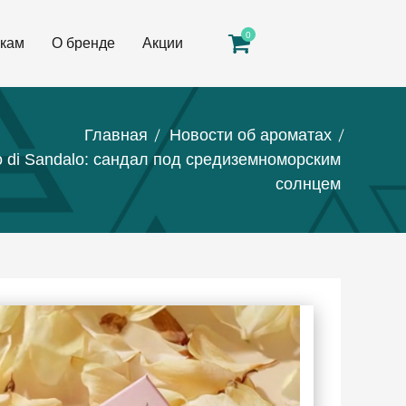
0
кам
О бренде
Акции
Главная
Новости об ароматах
so di Sandalo: сандал под средиземноморским
солнцем