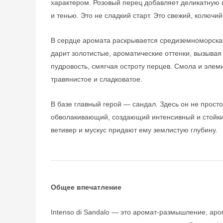
характером. Розовый перец добавляет деликатную ц
и тенью. Это не сладкий старт. Это свежий, колючи
В сердце аромата раскрывается средиземноморская
дарит золотистые, ароматические оттенки, вызыва
пудровость, смягчая остроту перцев. Смола и эле
травянистое и сладковатое.
В базе главный герой — сандал. Здесь он не прост
обволакивающий, создающий интенсивный и стойкий
ветивер и мускус придают ему землистую глубину.
Общее впечатление
Intenso di Sandalo — это аромат-размышление, аро